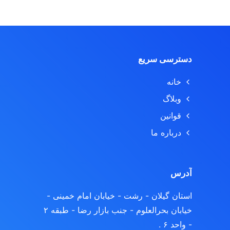
دسترسی سریع
خانه
وبلاگ
قوانین
درباره ما
آدرس
استان گیلان - رشت
- خیابان امام خمینی -
خیابان بحرالعلوم - جنب بازار رضا - طبقه ۲
- واحد ۶ .