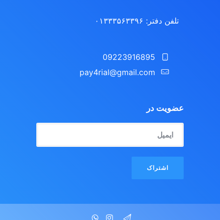
تلفن دفتر: ۰۱۳۳۳۵۶۳۳۹۶
09223916895
pay4rial@gmail.com‬‏
عضویت در