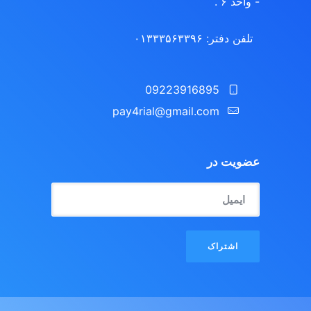
- واحد ۶ .
تلفن دفتر: ۰۱۳۳۳۵۶۳۳۹۶
09223916895
pay4rial@gmail.com‬‏
عضویت در