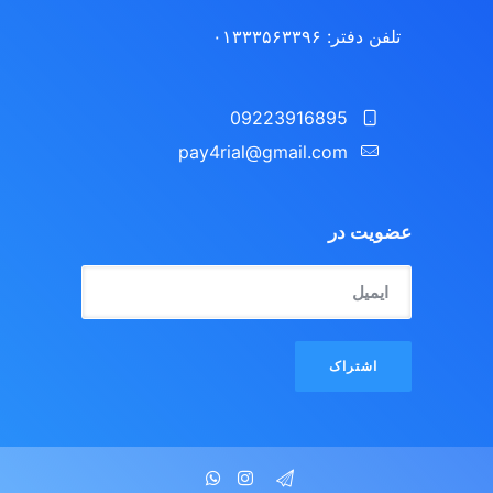
تلفن دفتر: ۰۱۳۳۳۵۶۳۳۹۶
09223916895
pay4rial@gmail.com‬‏
عضویت در