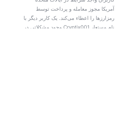
آمریکا مجوز معامله و پرداخت توسط
رمزارزها را اعطاء می‌کند. یک کاربر دیگر با
نام مستعار Cryptix001 وجود مشکلاتی در
خصوص سیستم مدیریت تراکنش‌های
رمزارزی این پلتفرم را گزارش داده است:
«من به آن‌ها گفتم که از
PayPal برای انتقال پول از یکی
از حساب‌های آنلاین به حساب
بانکی اصلی خود (Coinbase
به حساب بانکی) جهت دور زدن
محدودیت زمان برداشت
استفاده کرده‌ام. من تا زمانی