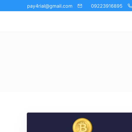
09223916895
pay4rial@gmail.com‬‏