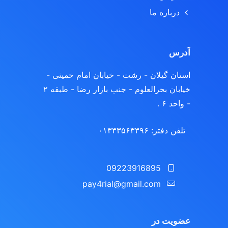
درباره ما
آدرس
استان گیلان - رشت
- خیابان امام خمینی -
خیابان بحرالعلوم - جنب بازار رضا - طبقه ۲
- واحد ۶ .
تلفن دفتر: ۰۱۳۳۳۵۶۳۳۹۶
09223916895
pay4rial@gmail.com‬‏
عضویت در