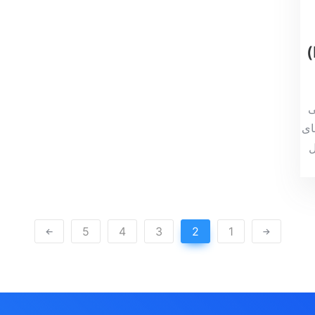
ی
ای
ل
5
4
3
2
1