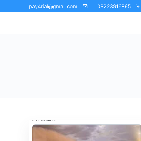
09223916895
pay4rial@gmail.com‬‏