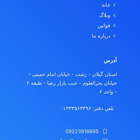
خانه
وبلاگ
قوانین
درباره ما
آدرس
استان گیلان - رشت
- خیابان امام خمینی -
خیابان بحرالعلوم - جنب بازار رضا - طبقه ۲
- واحد ۶ .
تلفن دفتر: ۰۱۳۳۳۵۶۳۳۹۶
09223916895