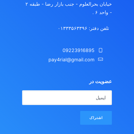
خیابان بحرالعلوم - جنب بازار رضا - طبقه ۲
- واحد ۶ .
تلفن دفتر: ۰۱۳۳۳۵۶۳۳۹۶
09223916895
pay4rial@gmail.com‬‏
عضویت در