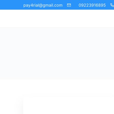
09223916895
pay4rial@gmail.com‬‏